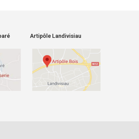
oaré
Artipôle Landivisiau